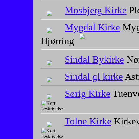
Mosbjerg Kirke
Pl
Mygdal Kirke
Mygd
Hjørring
Sindal Bykirke
Nør
Sindal gl kirke
Ast
Sørig Kirke
Tuenve
Tolne Kirke
Kirkev