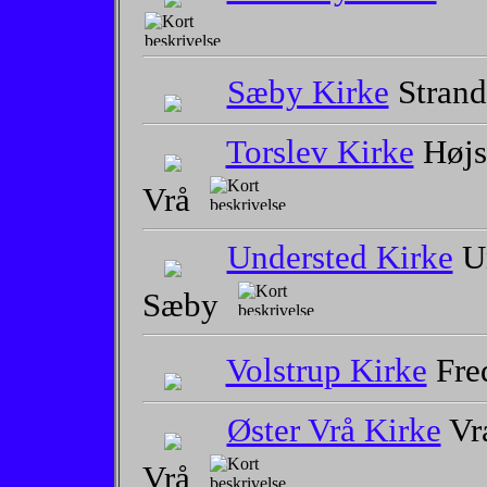
Sæby Kirke
Stran
Torslev Kirke
Højst
Vrå
Understed Kirke
Un
Sæby
Volstrup Kirke
Fre
Øster Vrå Kirke
Vr
Vrå