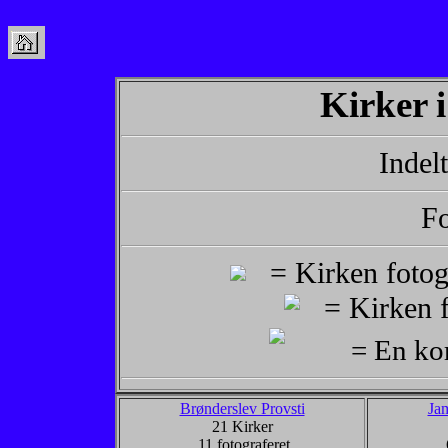
Kirker i
Indelt
Fo
= Kirken fotog
= Kirken f
= En kor
Brønderslev Provsti
Ja
21 Kirker
11 fotograferet