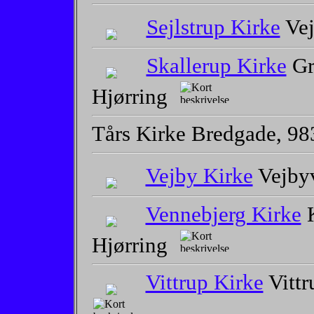
Sejlstrup Kirke
Vej
Skallerup Kirke
Gr
Hjørring
Tårs Kirke Bredgade, 98
Vejby Kirke
Vejby
Vennebjerg Kirke
K
Hjørring
Vittrup Kirke
Vittr