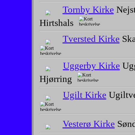
Tornby Kirke
Nejst
Hirtshals
Tversted Kirke
Ska
Uggerby Kirke
Ugg
Hjørring
Ugilt Kirke
Ugiltv
Vesterø Kirke
Sønd