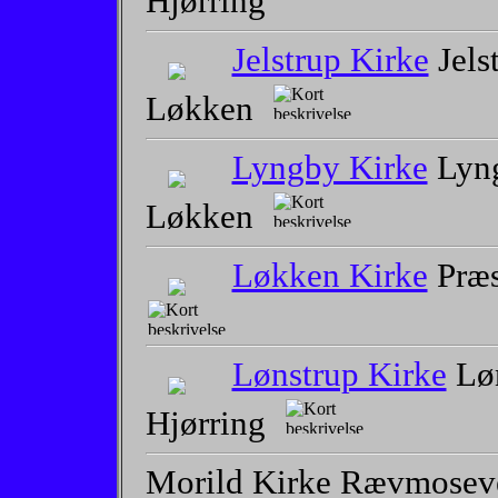
Hjørring
Jelstrup Kirke
Jels
Løkken
Lyngby Kirke
Lyng
Løkken
Løkken Kirke
Præs
Lønstrup Kirke
Løn
Hjørring
Morild Kirke Rævmoseve