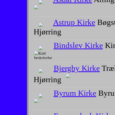
Astrup Kirke
Bøgst
Hjørring
Bindslev Kirke
Kir
Bjergby Kirke
Træh
Hjørring
Byrum Kirke
Byru