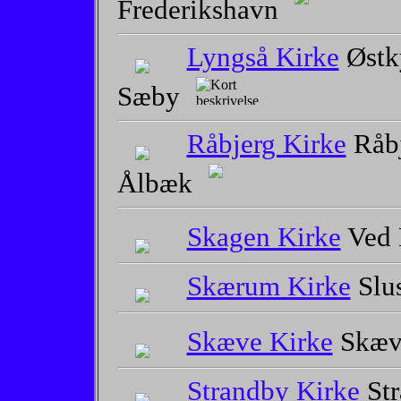
Frederikshavn
Lyngså Kirke
Østk
Sæby
Råbjerg Kirke
Råbj
Ålbæk
Skagen Kirke
Ved 
Skærum Kirke
Slus
Skæve Kirke
Skæv
Strandby Kirke
Str