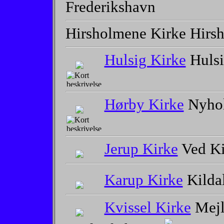
Frederikshavn
Hirsholmene Kirke Hirs
Hulsig Kirke
Hulsi
Hørby Kirke
Nyhol
Jerup Kirke
Ved Ki
Karup Kirke
Kilda
Kvissel Kirke
Mejl