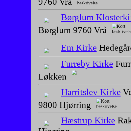
9760 Vrå
Børglum Klosterki
Børglum 9760 Vrå
Em Kirke
Hedegår
Furreby Kirke
Furr
Løkken
Harritslev Kirke
Ve
9800 Hjørring
Hæstrup Kirke
Rak