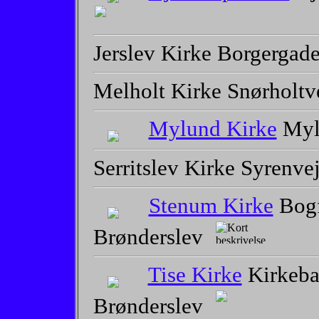
Jerslev Kirke Borgergade
Melholt Kirke Snørholtv
Mylund Kirke
Mylu
Serritslev Kirke Syrenve
Stenum Kirke
Bogf
Brønderslev
Tise Kirke
Kirkeba
Brønderslev