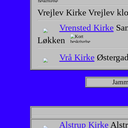
Vrejlev Kirke Vrejlev kl
Vrensted Kirke
San
Løkken
Vrå Kirke
Østerga
Jamme
Alstrup Kirke
Alstr