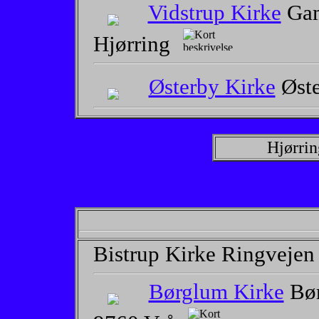
Vidstrup Kirke
Gam
Hjørring
Østerby Kirke
Øste
Hjørrin
Bistrup Kirke Ringvejen
Børglum Kirke
Bør