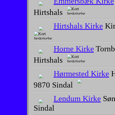
Emmersbæk Kirke
Hirtshals
Hirtshals Kirke
Kir
Horne Kirke
Tornb
Hirtshals
Hørmested Kirke
H
9870 Sindal
Lendum Kirke
Søn
Sindal