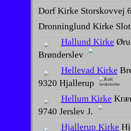
Dorf Kirke Storskovvej 
Dronninglund Kirke Slo
Hallund Kirke
Øru
Brønderslev
Hellevad Kirke
Bre
9320 Hjallerup
Hellum Kirke
Kræm
9740 Jerslev J.
Hjallerup Kirke
Hj