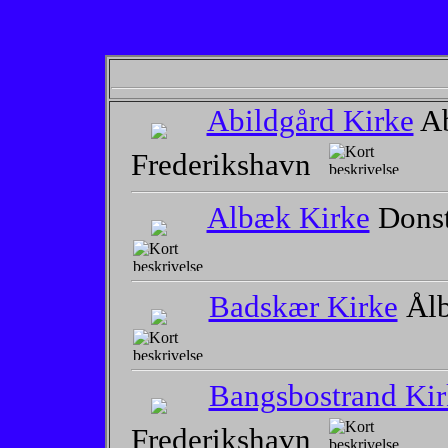
Abildgård Kirke
Ab
Frederikshavn
Albæk Kirke
Donst
Badskær Kirke
Ålb
Bangsbostrand Kir
Frederikshavn