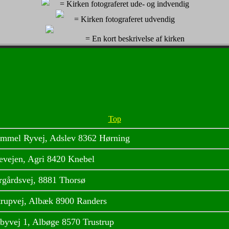
= Kirken fotograferet ude- og indvendig
= Kirken fotograferet udvendig
= En kort beskrivelse af kirken
Top
mmel Ryvej, Adslev 8362 Hørning
evejen, Agri 8420 Knebel
rgårdsvej, 8881 Thorsø
rupvej, Albæk 8900 Randers
byvej 1, Albøge 8570 Trustrup