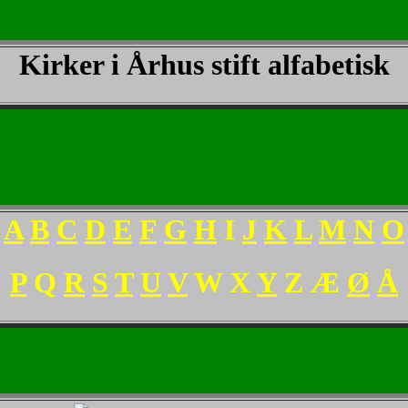
Kirker i Århus stift alfabetisk
A
B
C
D
E
F
G
H
I
J
K
L
M
N
O
P
Q
R
S
T
U
V
W
X
Y
Z
Æ
Ø
Å