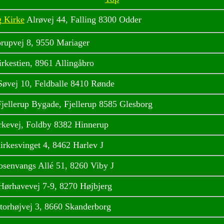
g Kirke
Alrøvej 44, Falling 8300 Odder
orupvej 8, 9550 Mariager
rkestien, 8961 Allingåbro
Søvej 10, Feldballe 8410 Rønde
Fjellerup Bygade, Fjellerup 8585 Glesborg
rkevej, Foldby 8382 Hinnerup
rkesvinget 4, 8462 Harlev J
osenvangs Allé 51, 8260 Viby J
 Hørhavevej 7-9, 8270 Højbjerg
torhøjvej 3, 8660 Skanderborg