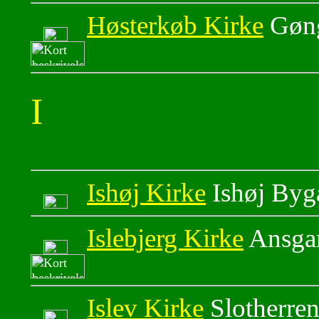
Høsterkøb Kirke
Gøng
I
Ishøj Kirke
Ishøj Byg
Islebjerg Kirke
Ansgar
Islev Kirke
Slotherre