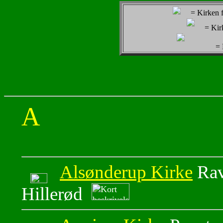
= Kirken f
= Kir
= 
A
Alsønderup Kirke
Rav
Hillerød