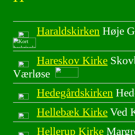
Haraldskirken
Høje G
Hareskov Kirke
Skovb
Værløse
Hedegårdskirken
Hede
Hellebæk Kirke
Ved K
Hellerup Kirke
Margre