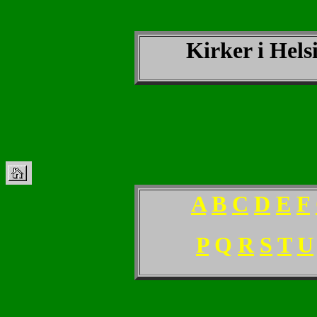
Kirker i Helsi
A
B
C
D
E
F
P
Q
R
S
T
U