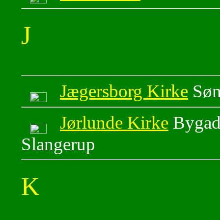
J
Jægersborg Kirke
Sønd
Jørlunde Kirke
Bygade
Slangerup
K