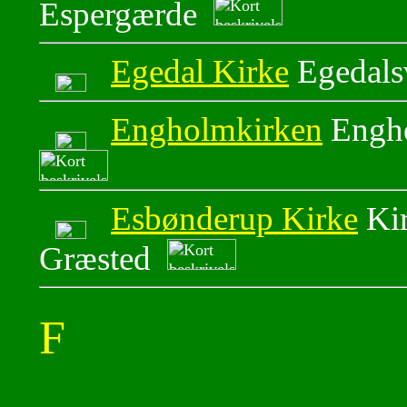
Espergærde
Egedal Kirke
Egedals
Engholmkirken
Engho
Esbønderup Kirke
Kir
Græsted
F