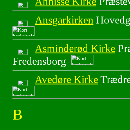
Annisse Kirke
Præste
Ansgarkirken
Hovedg
Asminderød Kirke
Præ
Fredensborg
Avedøre Kirke
Trædre
B