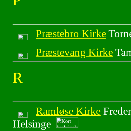
P
Præstebro Kirke
Torne
Præstevang Kirke
Tam
R
Ramløse Kirke
Freder
Helsinge