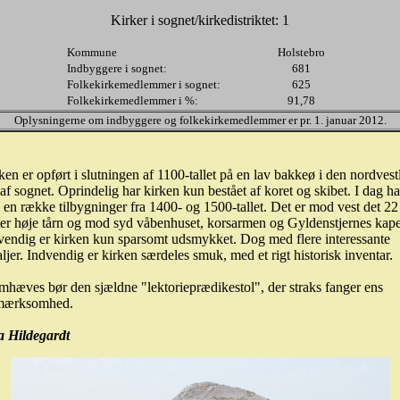
Kirker i sognet/kirkedistriktet: 1
Kommune
Holstebro
Indbyggere i sognet:
681
Folkekirkemedlemmer i sognet:
625
Folkekirkemedlemmer i %:
91,78
Oplysningerne om indbyggere og folkekirkemedlemmer er pr. 1. januar 2012.
ken er opført i slutningen af 1100-tallet på en lav bakkeø i den nordvest
 af sognet. Oprindelig har kirken kun bestået af koret og skibet. I dag ha
 en række tilbygninger fra 1400- og 1500-tallet. Det er mod vest det 22
er høje tårn og mod syd våbenhuset, korsarmen og Gyldenstjernes kape
endig er kirken kun sparsomt udsmykket. Dog med flere interessante
aljer. Indvendig er kirken særdeles smuk, med et rigt historisk inventar.
mhæves bør den sjældne "lektorieprædikestol", der straks fanger ens
mærksomhed.
a Hildegardt