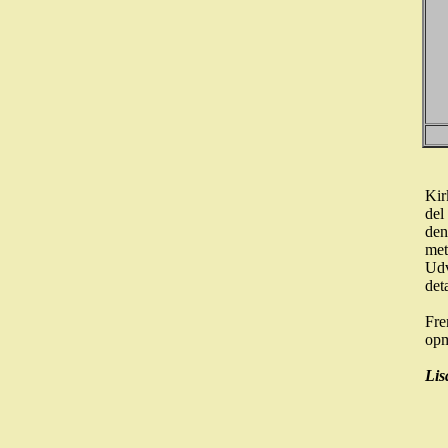
Kir
del
den
met
Udv
det
Fre
op
Lis