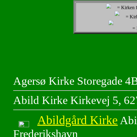
= Kirken f
= Kir
= 
Agersø Kirke Storegade 4
Abild Kirke Kirkevej 5, 6
Abildgård Kirke
Abi
Frederikshavn