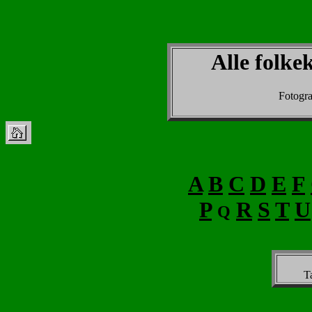
Alle folke
Fotogra
A
B
C
D
E
F
P
R
S
T
U
Q
T