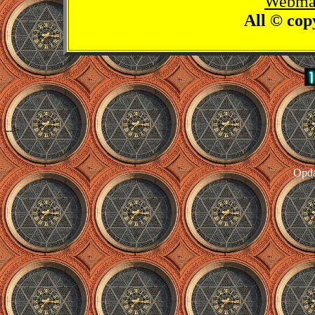
Webmas
All © cop
-->
Opda